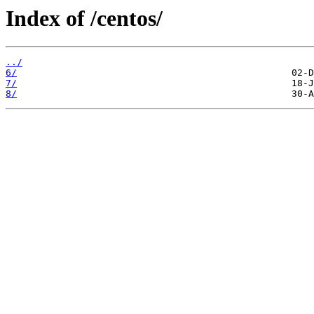
Index of /centos/
../
6/
7/
8/